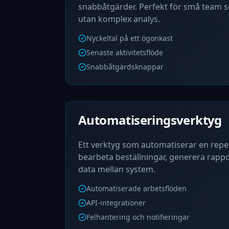
snabbåtgärder. Perfekt för små team 
utan komplex analys.
Nyckeltal på ett ögonkast
Senaste aktivitetsflöde
Snabbåtgärdsknappar
Automatiseringsverktyg
Ett verktyg som automatiserar en repet
bearbeta beställningar, generera rappo
data mellan system.
Automatiserade arbetsflöden
API-integrationer
Felhantering och notifieringar