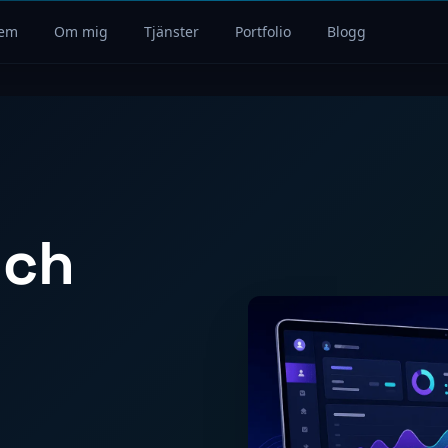
em
Om mig
Tjänster
Portfolio
Blogg
och