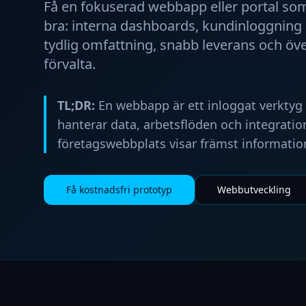
Få en fokuserad webbapp eller portal som
bra: interna dashboards, kundinloggning 
tydlig omfattning, snabb leverans och ö
förvalta.
TL;DR:
En webbapp är ett inloggat verktyg
hanterar data, arbetsflöden och integration
företagswebbplats visar främst informatio
Få kostnadsfri prototyp
Webbutveckling