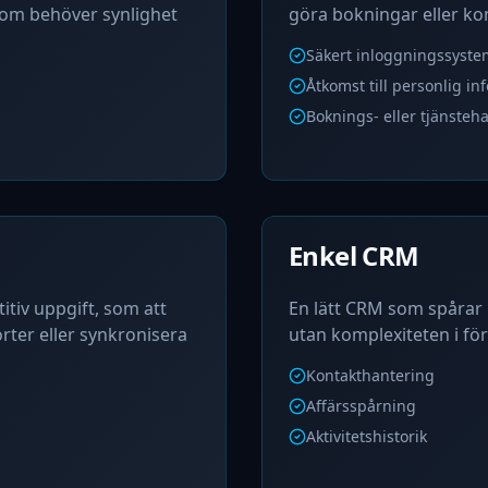
som behöver synlighet
göra bokningar eller ko
Säkert inloggningssyste
Åtkomst till personlig in
Boknings- eller tjänsteh
Enkel CRM
itiv uppgift, som att
En lätt CRM som spårar 
rter eller synkronisera
utan komplexiteten i fö
Kontakthantering
Affärsspårning
Aktivitetshistorik