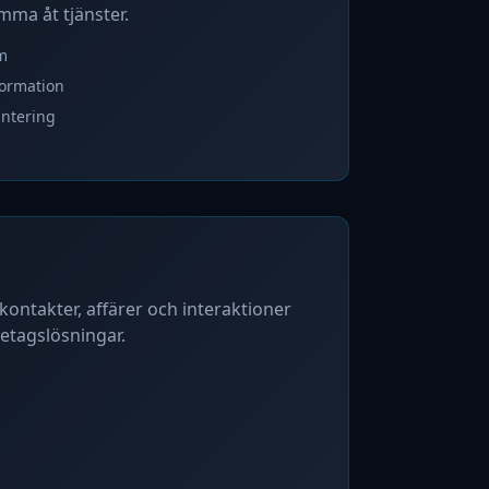
mma åt tjänster.
m
formation
antering
kontakter, affärer och interaktioner
retagslösningar.