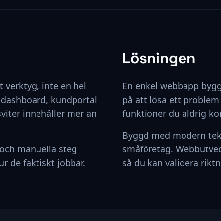
Lösningen
 verktyg, inte en hel
En enkel webbapp byggd
n dashboard, kundportal
på att lösa ett problem
viter innehåller mer än
funktioner du aldrig k
Byggd med modern tekni
 och manuella steg
småföretag. Webbutveck
r de faktiskt jobbar.
så du kan validera riktn