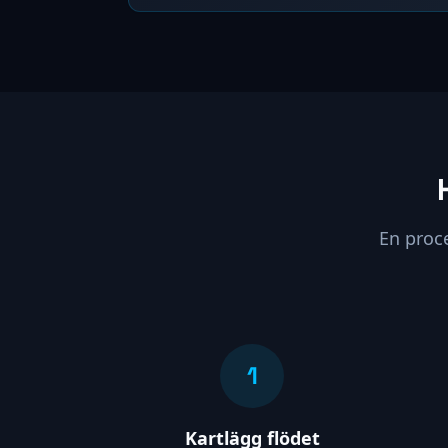
En proc
1
Kartlägg flödet