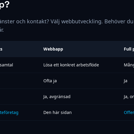
p?
änster och kontakt? Välj webbutveckling. Behöver du
r.
ts
Webbapp
Full
 samtal
Lösa ett konkret arbetsflöde
Mång
Ofta ja
Ja
Ja, avgränsad
Ja, 
teföretag
Den här sidan
Offer