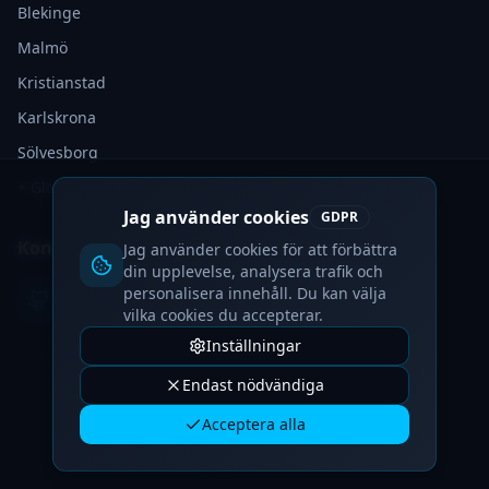
Blekinge
Malmö
Kristianstad
Karlskrona
Sölvesborg
+ Globalt
Jag använder cookies
GDPR
Kontakt
Jag använder cookies för att förbättra
din upplevelse, analysera trafik och
personalisera innehåll. Du kan välja
vilka cookies du accepterar.
Inställningar
Endast nödvändiga
©
2026
IvyyDev.
Alla rättigheter förbehållna.
Acceptera alla
Integritetspolicy