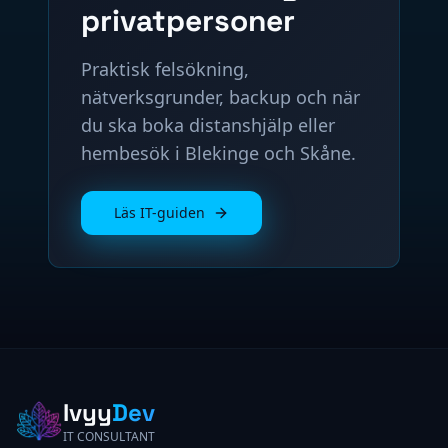
privatpersoner
Praktisk felsökning,
nätverksgrunder, backup och när
du ska boka distanshjälp eller
hembesök i Blekinge och Skåne.
Läs IT-guiden
Ivyy
Dev
IT CONSULTANT