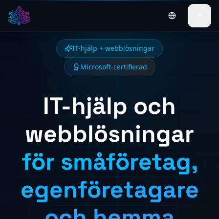
Switch to Engl
IT-hjälp + webblösningar
Microsoft-certifierad
IT-hjälp och
webblösningar
för småföretag,
egenföretagare
och hemma