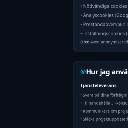
• Nödvändiga cookies f
• Analyscookies (Googl
• Prestandaövervakni
• Inställningscookies 
Obs:
Även anonymiserad a
Hur jag anvä
Tjänsteleverans
• Svara på dina förfrågn
• Tillhandahålla IT-konsu
• Kommunikera om projek
• Skicka projektuppdater