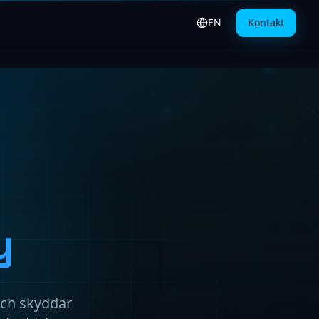
EN
Kontakt
Switch to English
y
 och skyddar