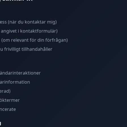
ess (när du kontaktar mig)
angivet i kontaktformulär)
 (om relevant för din förfrågan)
frivilligt tillhandahåller
vändarinteraktioner
sarinformation
erad)
söktermer
uncerate
g