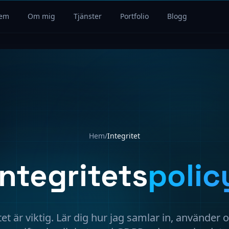
em
Om mig
Tjänster
Portfolio
Blogg
Hem
/
Integritet
Integritets
polic
tet är viktig. Lär dig hur jag samlar in, använder