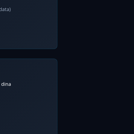
data)
 dina