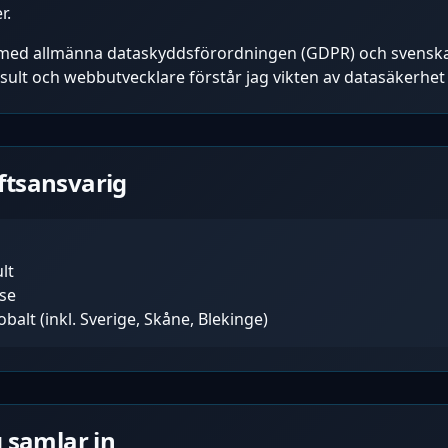
r.
et med allmänna dataskyddsförordningen (GDPR) och svenska
sult och webbutvecklare förstår jag vikten av datasäkerhet 
ftsansvarig
lt
.se
alt (inkl. Sverige, Skåne, Blekinge)
g samlar in