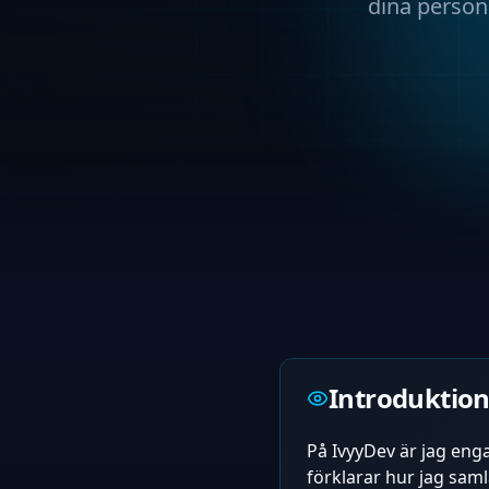
dina person
Introduktio
På IvyyDev är jag enga
förklarar hur jag sam