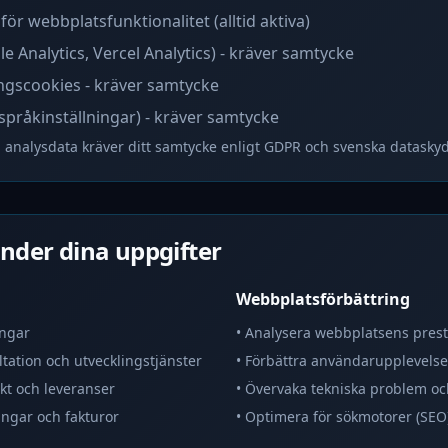
ör webbplatsfunktionalitet (alltid aktiva)
e Analytics, Vercel Analytics) - kräver samtycke
ngscookies - kräver samtycke
(språkinställningar) - kräver samtycke
nalysdata kräver ditt samtycke enligt GDPR och svenska dataskyd
nder dina uppgifter
Webbplatsförbättring
ingar
• Analysera webbplatsens pre
ltation och utvecklingstjänster
• Förbättra användarupplevelse
t och leveranser
• Övervaka tekniska problem oc
ingar och fakturor
• Optimera för sökmotorer (SEO