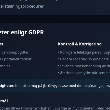
terställningsprocedurer
eter enligt GDPR
et
Kontroll & Korrigering
na personuppgifter
• Korrigera felaktiga personupp
a i portabelt format
• Begära radering av dina data
handlas
• Invända mot behandling av d
• Återkalla samtycke när som he
tigheter:
Kontakta mig på jbc@ivyydev.se med din begäran. Jag sv
omål
agomål till en tillsynsmyndighet. I Sverige är myndigheten Integr