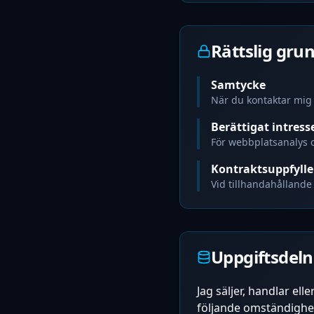
Rättslig gru
Samtycke
När du kontaktar mig
Berättigat intress
För webbplatsanalys o
Kontraktsuppfylle
Vid tillhandahållande 
Uppgiftsdeln
Jag säljer, handlar ell
följande omständighe