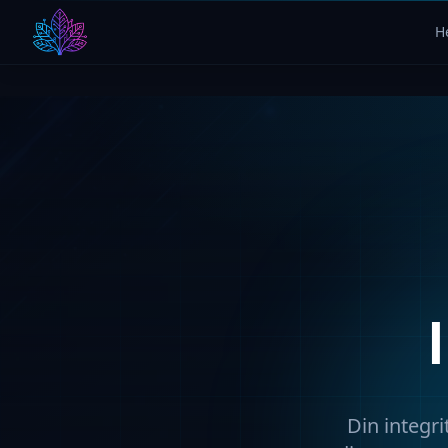
H
Din integri