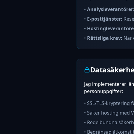
•
Analysleverantörer
•
E-posttjänster:
Rese
•
Hostingleverantöre
•
Rättsliga krav:
När d
Datasäkerhe
Jag implementerar läm
personuppgifter:
• SSL/TLS-kryptering 
• Säker hosting med Ve
• Regelbundna säkerh
• Begränsad åtkomst 