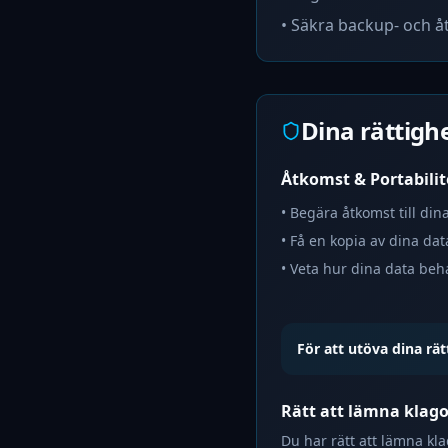
• Säkra backup- och å
Dina rättigh
Åtkomst & Portabilit
• Begära åtkomst till di
• Få en kopia av dina dat
• Veta hur dina data be
För att utöva dina rät
Rätt att lämna klag
Du har rätt att lämna kl