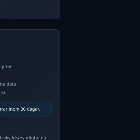
gifter
ina data
lst
arar inom 30 dagar.
itetsskyddsmyndigheten