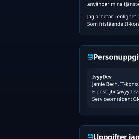
använder mina tjänste
Jag arbetar i enligh
Som fristående IT-kon
Personuppgi
IvyyDev
Jamie Bech, IT-konsu
E-post: jbc@ivyydev
Serviceområden: Glob
Uppgifter ja