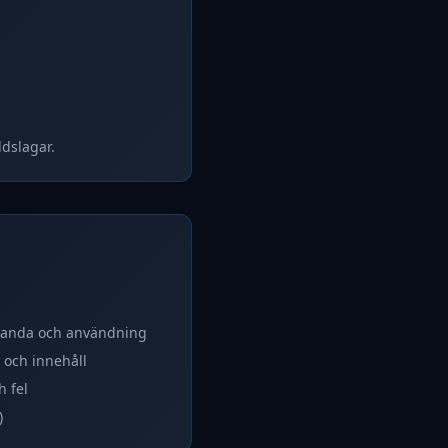
dslagar.
standa och användning
 och innehåll
h fel
)