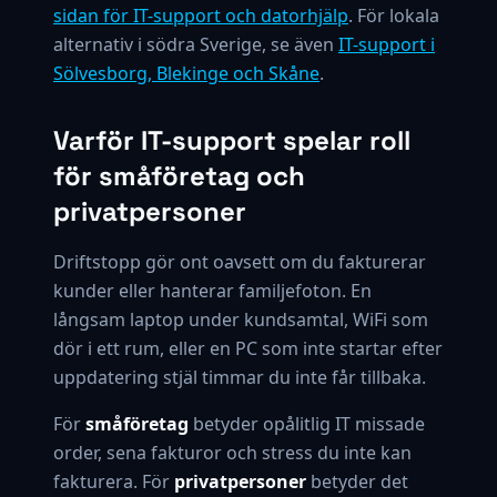
sidan för IT-support och datorhjälp
. För lokala
alternativ i södra Sverige, se även
IT-support i
Sölvesborg, Blekinge och Skåne
.
Varför IT-support spelar roll
för småföretag och
privatpersoner
Driftstopp gör ont oavsett om du fakturerar
kunder eller hanterar familjefoton. En
långsam laptop under kundsamtal, WiFi som
dör i ett rum, eller en PC som inte startar efter
uppdatering stjäl timmar du inte får tillbaka.
För
småföretag
betyder opålitlig IT missade
order, sena fakturor och stress du inte kan
fakturera. För
privatpersoner
betyder det