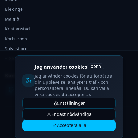
Blekinge
Malmö
Kristianstad
Karlskrona
Sölvesborg
+ Globalt
Jag använder cookies
GDPR
Kontakt
Jag använder cookies för att förbättra
din upplevelse, analysera trafik och
personalisera innehåll. Du kan välja
vilka cookies du accepterar.
Inställningar
Endast nödvändiga
©
2026
IvyyDev.
Alla rättigheter förbehållna.
Acceptera alla
Integritetspolicy