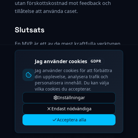
utan förskottskostnad mot feedback och
tillåtelse att använda caset.
Slutsats
En MVP är ett av de mest kraftfulla verktygen
ett småföretag kan använda för att validera
idéer utan stora initiala investeringar. Genom
Jag använder cookies
GDPR
att fokusera på kärnproblemet, bygga snabbt
Jag använder cookies för att förbättra
och lära sig av verkliga användare kan du
din upplevelse, analysera trafik och
personalisera innehåll. Du kan välja
testa om din idé har värde innan du åtar dig
vilka cookies du accepterar.
en fullständig byggnation.
Inställningar
När jag arbetar med småföretag på MVP:er
Endast nödvändiga
fokuserar jag på anpassad utveckling som
Acceptera alla
validerar din idé samtidigt som jag bygger
något du faktiskt kan använda och skala. Du
får professionell kvalitet, direkt samarbete