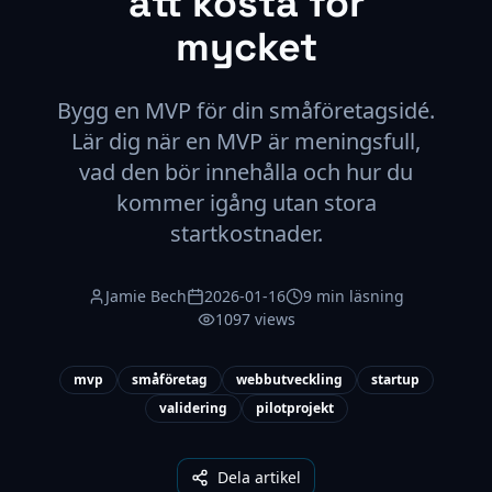
att kosta för
mycket
Bygg en MVP för din småföretagsidé.
Lär dig när en MVP är meningsfull,
vad den bör innehålla och hur du
kommer igång utan stora
startkostnader.
Jamie Bech
2026-01-16
9 min läsning
1097 views
mvp
småföretag
webbutveckling
startup
validering
pilotprojekt
Dela artikel